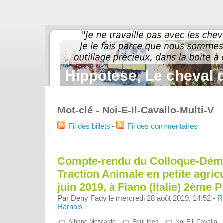
Hippotese, Le cheval d
Mot-clé - Noi-E-Il-Cavallo-Multi-V
Fil des billets
-
Fil des commentaires
Compte-rendu du Colloque-Démo
Traction Animale en petite agricu
juin 2019, à Fiano (Italie) 2ème P
Par Deny Fady le mercredi 28 août 2019, 14:52 -
R
Harnais
Albano Moscardo
Equi-idea
Noi E Il Cavallo