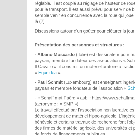
réglable. Il est couplé au réglage de hauteur de roue 
pour le transport. Il est aussi prévu pour servir de 
semble venir en concurrence avec la roue qui joue
là (?)
Discussions autour d'un goûter pour clôturer la j
Présentation des personnes et structures :
-
Albano Moscardo
(Italie) est dessinateur pour 
paysan, membre fondateur des associations « Scha
Il Cavallo ». il construit du matériel aratoire à tract
«
Equi-idéa
».
-
Paul Schmit
(Luxembourg) est enseignant ingéni
paysan et membre fondateur de l'association «
Sch
- « Schaff mat Paërd » asbl : https://www.schaffma
(acronyme : « SMP »)
Le travail effectué par l'association non lucrative es
développement de matériel hippo-agricole. L’ingéni
bénévole et certains travaux de recherche font l'obj
des firmes de matériel agricole, des universités et
de fonds de financements publiques.