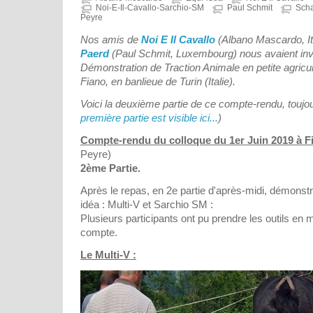
Noi-E-Il-Cavallo-Sarchio-SM
Paul Schmit
Scha
Peyre
Nos amis de
Noi E Il Cavallo
(Albano Mascardo, It
Paerd
(Paul Schmit, Luxembourg) nous avaient invi
Démonstration de Traction Animale en petite agricult
Fiano, en banlieue de Turin (Italie).
Voici la deuxième partie de ce compte-rendu, touj
première partie est visible ici...
)
Compte-rendu du colloque du 1er Juin 2019 à Fia
Peyre)
2ème Partie.
Après le repas, en 2e partie d'après-midi, démonst
idéa : Multi-V et Sarchio SM :
Plusieurs participants ont pu prendre les outils en
compte.
Le Multi-V :