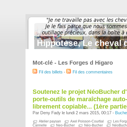
Hippotese, Le cheval d
Mot-clé - Les Forges d Higaro
Fil des billets
-
Fil des commentaires
Soutenez le projet NéoBucher d
porte-outils de maraîchage auto-
librement copiable... (1ère partie
Par Deny Fady le lundi 2 mars 2015, 00:17 -
Buche
Atelier paysan
Axel Poisson-Courtial
Les Forg
Cannelle
Neo-Bucher
Néo-Bucher
NéoBuch