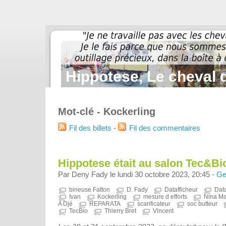
Hippotese, Le cheval d
Mot-clé - Kockerling
Fil des billets
-
Fil des commentaires
Hippotese était au salon Tec&Bi
Par Deny Fady le lundi 30 octobre 2023, 20:45 -
Ge
bineuse Fatton
D. Fady
Datafficheur
Dat
Ivan
Kockerling
mesure d efforts
Nina M
A Djé
REPARATA
scarificateur
soc butteur
TecBio
Thierry Bret
Vincent