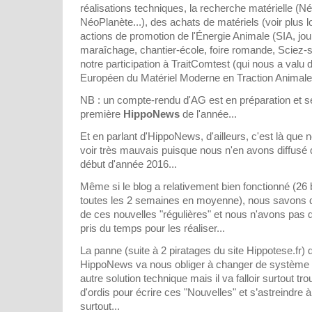
réalisations techniques, la recherche matérielle (N
NéoPlanète...), des achats de matériels (voir plus 
actions de promotion de l'Énergie Animale (SIA, jo
maraîchage, chantier-école, foire romande, Sciez-s
notre participation à TraitComtest (qui nous a valu
Européen du Matériel Moderne en Traction Animale
NB : un compte-rendu d'AG est en préparation et se
première
HippoNews
de l'année...
Et en parlant d'HippoNews, d'ailleurs, c'est là que
voir très mauvais puisque nous n'en avons diffusé
début d'année 2016...
Même si le blog a relativement bien fonctionné (26 b
toutes les 2 semaines en moyenne), nous savons
de ces nouvelles "régulières" et nous n'avons pas 
pris du temps pour les réaliser...
La panne (suite à 2 piratages du site Hippotese.fr)
HippoNews va nous obliger à changer de système e
autre solution technique mais il va falloir surtout t
d'ordis pour écrire ces "Nouvelles" et s’astreindre à
surtout...