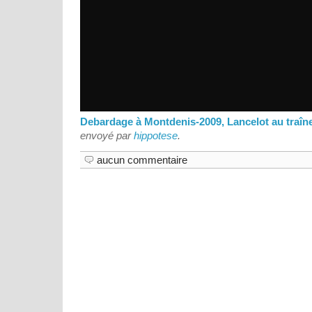
Debardage à Montdenis-2009, Lancelot au traîne
envoyé par
hippotese
.
aucun commentaire