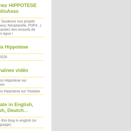
nez HIPPOTESE
elloAsso
! Soutenez nos projets
heur, Néoplanète, POP4...)
ndez des ressorts de
n ligne !
a Hippotese
2026
haînes vidéo
os Hippotese sur
ion
os Hippotese sur Youtube
ate in English,
h, Deutch...
 this blog in english (or
nguage)