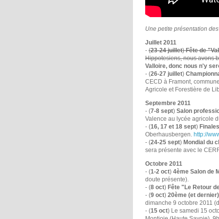
Une petite présentation des
Juillet 2011
-
(
23-24 juillet
)
Fête de "Val
Hippotesiens, nous avons b
Valloire, donc nous n'y ser
- (
26-27 juillet
)
Championnat
CECD à Framont, commune de
Agricole et Forestière de L
Septembre 2011
- (
7-8 sept
)
Salon professio
Valence au lycée agricole du
- (
16, 17 et 18 sept
)
Finale
Oberhausbergen.
http://ww
- (
24-25 sept
)
Mondial du 
sera présente avec le CERR
Octobre 2011
- (
1-2 oct
)
4ème Salon de M
doute présente).
- (
8 oct
)
Fête "Le Retour d
- (
9 oct
)
20ème (et dernier
dimanche 9 octobre 2011 (dat
- (
15 oct
) Le samedi 15 oct
Montjoie (Haute Savoie), 9