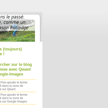
Aller au contenu
|
Aller au menu
|
Aller à la recherche
s (toujours)
e !
rcher sur le blog
tese avec Qwant
ogle-Images
 Puis ajouter le terme
é dans la zone de
e sur Qwant
 Puis ajouter le terme
é dans la zone de
e sur Google Images