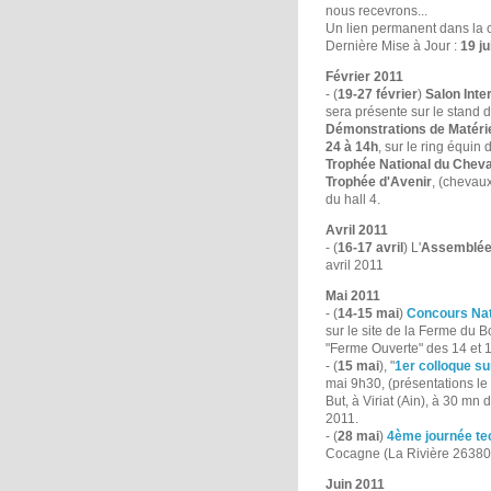
nous recevrons...
Un lien permanent dans la c
Dernière Mise à Jour :
19 ju
Février 2011
- (
19-27 février
)
Salon Inter
sera présente sur le stand
Démonstrations de Matéri
24 à 14h
, sur le ring équin d
Trophée National du Cheva
Trophée d'Avenir
, (chevaux
du hall 4.
Avril 2011
- (
16-17 avril
) L'
Assemblée 
avril 2011
Mai 2011
- (
14-15 mai
)
Concours Nat
sur le site de la Ferme du B
"Ferme Ouverte" des 14 et 
- (
15 mai
), "
1er colloque s
mai 9h30, (présentations le
But, à Viriat (Ain), à 30 m
2011.
- (
28 mai
)
4ème journée te
Cocagne (La Rivière 26380 
Juin 2011