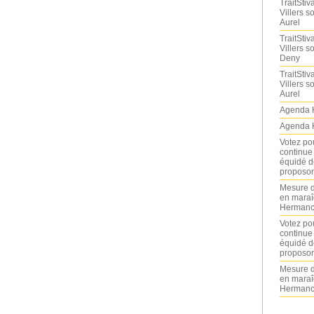
TraitStiva
Villers 
Aurel
TraitStiva
Villers 
Deny
TraitStiva
Villers 
Aurel
Agenda 
Agenda 
Votez po
continue
équidé d
proposon
Mesure d
en maraî
Hermance
Votez po
continue
équidé d
proposon
Mesure d
en maraî
Hermance