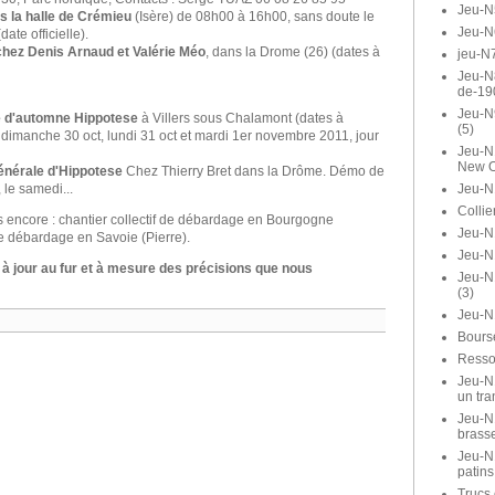
Jeu-N
us la halle de Crémieu
(Isère) de 08h00 à 16h00, sans doute le
Jeu-N
te officielle).
hez Denis Arnaud et Valérie Méo
, dans la Drome (26) (dates à
jeu-N7
Jeu-N8
de-19
Jeu-N
 d'automne Hippotese
à Villers sous Chalamont (dates à
(5)
 dimanche 30 oct, lundi 31 oct et mardi 1er novembre 2011, jour
Jeu-N1
New O
nérale d'Hippotese
Chez Thierry Bret dans la Drôme. Démo de
Jeu-N
 le samedi...
Collie
s encore : chantier collectif de débardage en Bourgogne
Jeu-N1
f de débardage en Savoie (Pierre).
Jeu-N
à jour au fur et à mesure des précisions que nous
Jeu-N
(3)
Jeu-N
Bours
Ressor
Jeu-N1
un tra
Jeu-N1
brasse
Jeu-N
patins
Trucs 