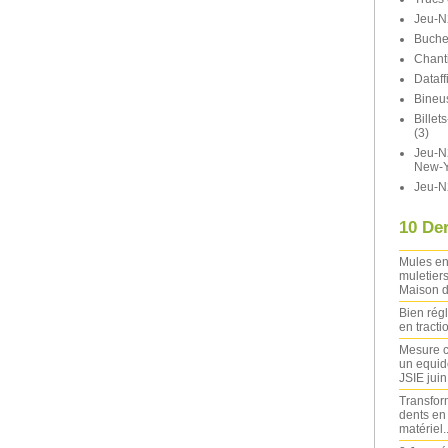
Jeu-N
Buche
Chant
Dataff
Bineu
Bille
(3)
Jeu-N2
New-Y
Jeu-N
10 Der
Mules en
muletiers
Maison d
Bien rég
en tracti
Mesure c
un equide
JSIE jui
Transfor
dents en
matériel..