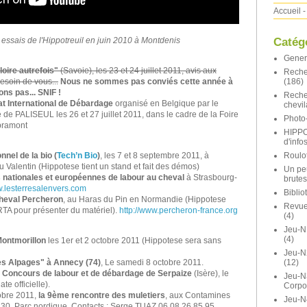
Accueil
-
Catég
 essais de l'Hippotreuil en juin 2010 à Montdenis
Gener
loire autrefois"
(Savoie), les 23 et 24 juillet 2011, avis aux
Reche
(186)
esoin de vous...
Nous ne sommes pas conviés cette année à
ons pas... SNIF !
Reche
 International de Débardage
organisé en Belgique par le
chevil
 PALISEUL les 26 et 27 juillet 2011, dans le cadre de la Foire
Photo-
ibramont
HIPP
d'info
Roulot
nnel de la bio (
Tech’n Bio
)
, les 7 et 8 septembre 2011, à
 Valentin (Hippotese tient un stand et fait des démos)
Un pe
s nationales et européennes de labour au cheval
à Strasbourg-
brutes
w.lesterresalenvers.com
Bibli
cheval Percheron
, au Haras du Pin en Normandie (Hippotese
Revue 
TA pour présenter du matériel).
http://www.percheron-france.org
(4)
Jeu-N
(4)
ontmorillon
les 1er et 2 octobre 2011 (Hippotese sera sans
Jeu-
(12)
es Alpages" à Annecy (74)
, Le samedi 8 octobre 2011.
) Concours de labour et de débardage de Serpaize
(Isère), le
Jeu-N
e officielle).
Corpo
obre 2011,
la 9ème rencontre des muletiers
, aux Contamines
Jeu-N
h30, Parc nordique, Contacts : Serge TUAZ 06 08 26 85 95