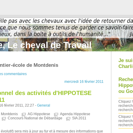
, Le cheval de Travail
Je sui
ntier-école de Montdenis
Charli
des commentaires
Reche
mercredi 16 février 2011
Hippo
ou Go
onnel des activités d'HIPPOTESE
11
Cliquez !
6 février 2011, 22:27 -
General
recherch
recherch
e Montdenis
AG Hippotese
Agenda Hippotese
Cliquez !
Concours National de Débardage
SIA 2011
recherch
recherch
évolutif) sera mis à jour au fur et à mesure des informations que