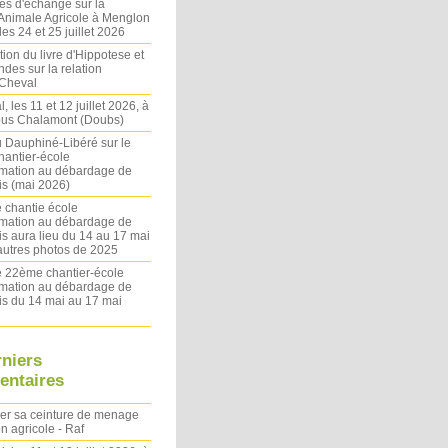
es d'échange sur la
 Animale Agricole à Menglon
es 24 et 25 juillet 2026
ion du livre d'Hippotese et
ndes sur la relation
Cheval
l, les 11 et 12 juillet 2026, à
sous Chalamont (Doubs)
du Dauphiné-Libéré sur le
antier-école
rmation au débardage de
s (mai 2026)
 chantie école
rmation au débardage de
s aura lieu du 14 au 17 mai
autres photos de 2025
le 22ème chantier-école
rmation au débardage de
s du 14 mai au 17 mai
rniers
ntaires
ler sa ceinture de menage
on agricole - Raf