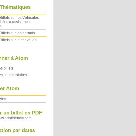
 Thématiques
Billets sur les Véhicules
iles à assistance
e
Billets sur les harnais
Billets sur le cheval en
nner à Atom
es billets
des commentaires
ler Atom
 Atom
 un billet en PDF
ww.printfriendly.com
ation par dates