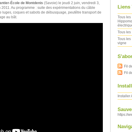
ntier-École de Montdenis
(Savoie) le jeudi 2 juin, vendredi 3,
Liens
n 2011. Au programme : suite des expérimentations du câble
 de luges, coques et sabots de débusquage, peutêtre transport de
Tous les 
age au bât.
Hippomob
électriqu
Tous les 
Tous les 
vigne
S'abo
Fil d
Fil 
Instal
Installer
Sauver
https://w
Navig