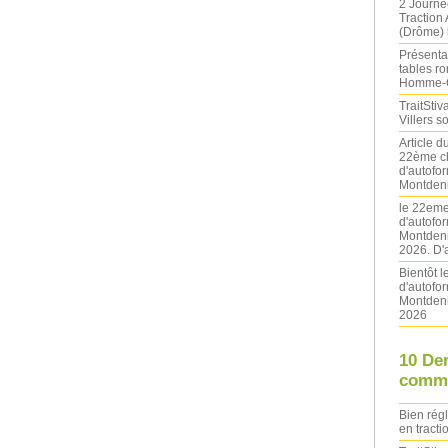
2 Journé
Traction
(Drôme) l
Présentat
tables ro
Homme-
TraitStiva
Villers 
Article 
22ème ch
d'autofo
Montdeni
le 22eme
d'autofo
Montdeni
2026. D'
Bientôt 
d'autofo
Montdeni
2026
10 De
comme
Bien rég
en tracti