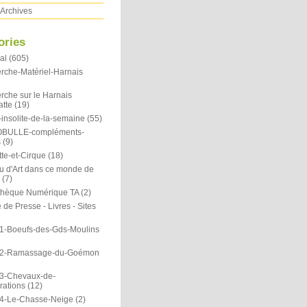
Archives
ories
al
(605)
rche-Matériel-Harnais
rche sur le Harnais
atte
(19)
insolite-de-la-semaine
(55)
OBULLE-compléments-
s
(9)
te-et-Cirque
(18)
u d'Art dans ce monde de
(7)
othèque Numérique TA
(2)
de Presse - Livres - Sites
1-Boeufs-des-Gds-Moulins
N2-Ramassage-du-Goémon
3-Chevaux-de-
rations
(12)
4-Le-Chasse-Neige
(2)