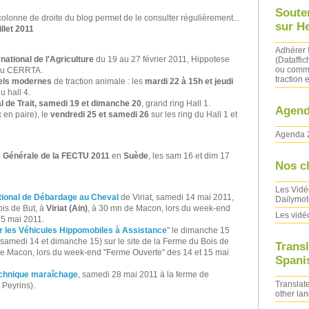
Soute
olonne de droite du blog permet de le consulter régulièrement...
sur H
illet 2011
Adhérer 
national de l'Agriculture
du 19 au 27 février 2011, Hippotese
(Dataffic
ou comma
 du CERRTA.
traction e
els modernes
de traction animale : les
mardi 22 à 15h et jeudi
u hall 4.
l de Trait, samedi 19 et dimanche 20
, grand ring Hall 1.
Agend
 en paire), le
vendredi 25 et samedi 26
sur les ring du Hall 1 et
Agenda 
Générale de la FECTU 2011
en
Suède
, les sam 16 et dim 17
Nos c
Les Vidé
ional de Débardage au Cheval
de Viriat, samedi 14 mai 2011,
Dailymot
ois de But, à
Viriat (Ain)
, à 30 mn de Macon, lors du week-end
Les vidé
15 mai 2011.
ur les Véhicules Hippomobiles à Assistance
" le dimanche 15
 samedi 14 et dimanche 15) sur le site de la Ferme du Bois de
Transl
n de Macon, lors du week-end "Ferme Ouverte" des 14 et 15 mai
Spanis
chnique maraîchage
, samedi 28 mai 2011 à la ferme de
Translate
Peyrins).
other la