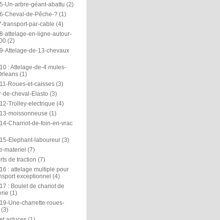
5-Un-arbre-géant-abattu
(2)
6-Cheval-de-Pêche-?
(1)
-transport-par-cable
(4)
-attelage-en-ligne-autour-
00
(2)
9-Attelage-de-13-chevaux
0 : Attelage-de-4 mules-
rleans
(1)
11-Roues-et-caisses
(3)
r-de-cheval-Elasto
(3)
2-Trolley-electrique
(4)
13-moissonneuse
(1)
14-Charriot-de-foin-en-vrac
15-Elephant-laboureur
(3)
e-materiel
(7)
ts de traction
(7)
6 : attelage multiple pour
nsport exceptionnel
(4)
7 : Boulet de chariot de
rie
(1)
19-Une-charrette-roues-
(3)
et astuces
(1)