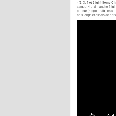
- (
2, 3, 4 et 5 juin
)
8ème Cha
samedi 4 et dimanche 5 jui
porteur (hippotreuil), tests
bois longs et essais de port