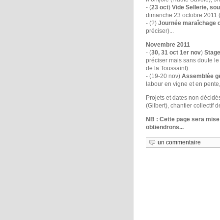
- (
23 oct
)
Vide Sellerie, so
dimanche 23 octobre 2011 (da
- (?)
Journée maraîchage c
préciser)...
Novembre 2011
- (
30, 31 oct 1er nov
)
Stage
préciser mais sans doute le
de la Toussaint).
- (19-20 nov)
Assemblée gé
labour en vigne et en pente,
Projets et dates non décidé
(Gilbert), chantier collecti
NB : Cette page sera mise 
obtiendrons...
un commentaire