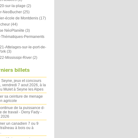
20-sur-la-plage
(2)
r-NeoBucher
(25)
ier-école de Montdenis
(17)
icheur
(44)
se NéoPlanète
(3)
ts-Thématiques-Permanents
1-Attelages-sur-le-port-de-
ork
(3)
22-Mississipi-River
(2)
niers billets
 Seyne, jeux et concours
, vendredi 7 aout 2026, à la
u Mulet à Seyne les Alpes
ler sa ceinture de menage
on agricole
ontinue de la puissance d-
 de travail - Deny Fady -
n 2026
mer un canadien 7 ou 9
 traîneau à bois ou à
.