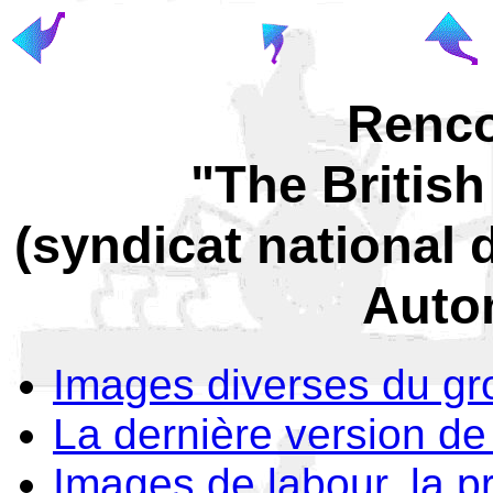
Renco
"The Britis
(syndicat national 
Auto
Images diverses du g
La dernière version de 
Images de labour, la pr