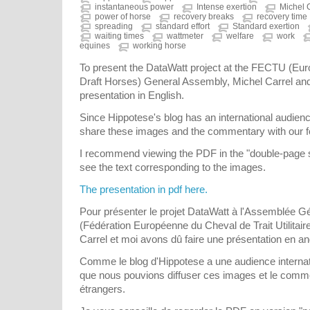
instantaneous power
Intense exertion
Michel 
power of horse
recovery breaks
recovery time
spreading
standard effort
Standard exertion
waiting times
wattmeter
welfare
work
equines
working horse
To present the DataWatt project at the FECTU (Euro
Draft Horses) General Assembly, Michel Carrel and 
presentation in English.
Since Hippotese's blog has an international audienc
share these images and the commentary with our f
I recommend viewing the PDF in the "double-page s
see the text corresponding to the images.
The presentation in pdf here.
Pour présenter le projet DataWatt à l'Assemblée 
(Fédération Européenne du Cheval de Trait Utilitair
Carrel et moi avons dû faire une présentation en an
Comme le blog d'Hippotese a une audience internatio
que nous pouvions diffuser ces images et le comme
étrangers.