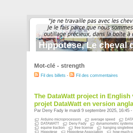
Hippotese, Le cheval d
Mot-clé - strength
Fil des billets
-
Fil des commentaires
The DataWatt project in English 
projet DataWatt en version anglai
Par Deny Fady le mardi 9 septembre 2025, 16:45 
Arduino microprocessors
average speed
DAT
DATAWATT
Deny Fady
dynamometric systems
equine traction
free license
hanging singletre
Hippotese
Hippotese Association
how-much-ca