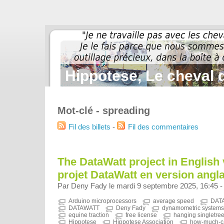
Hippotese, Le cheval d
Mot-clé - spreading
Fil des billets
-
Fil des commentaires
The DataWatt project in English 
projet DataWatt en version anglai
Par Deny Fady le mardi 9 septembre 2025, 16:45 
Arduino microprocessors
average speed
DAT
DATAWATT
Deny Fady
dynamometric systems
equine traction
free license
hanging singletre
Hippotese
Hippotese Association
how-much-ca