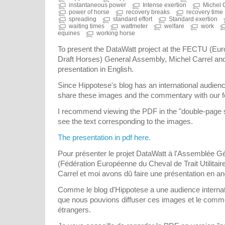
instantaneous power
Intense exertion
Michel 
power of horse
recovery breaks
recovery time
spreading
standard effort
Standard exertion
waiting times
wattmeter
welfare
work
equines
working horse
To present the DataWatt project at the FECTU (Euro
Draft Horses) General Assembly, Michel Carrel and 
presentation in English.
Since Hippotese's blog has an international audienc
share these images and the commentary with our f
I recommend viewing the PDF in the "double-page s
see the text corresponding to the images.
The presentation in pdf here.
Pour présenter le projet DataWatt à l'Assemblée 
(Fédération Européenne du Cheval de Trait Utilitair
Carrel et moi avons dû faire une présentation en an
Comme le blog d'Hippotese a une audience internatio
que nous pouvions diffuser ces images et le comme
étrangers.