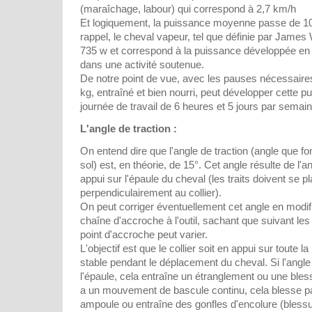
(maraîchage, labour) qui correspond à 2,7 km/h
Et logiquement, la puissance moyenne passe de 1
rappel, le cheval vapeur, tel que définie par James
735 w et correspond à la puissance développée e
dans une activité soutenue.
De notre point de vue, avec les pauses nécessaire
kg, entraîné et bien nourri, peut développer cette 
journée de travail de 6 heures et 5 jours par semain
L'angle de traction :
On entend dire que l'angle de traction (angle que fon
sol) est, en théorie, de 15°. Cet angle résulte de l'ang
appui sur l'épaule du cheval (les traits doivent se pl
perpendiculairement au collier).
On peut corriger éventuellement cet angle en modifi
chaîne d'accroche à l'outil, sachant que suivant les 
point d'accroche peut varier.
L'objectif est que le collier soit en appui sur toute l
stable pendant le déplacement du cheval. Si l'angle 
l'épaule, cela entraîne un étranglement ou une blessu
a un mouvement de bascule continu, cela blesse p
ampoule ou entraîne des gonfles d'encolure (bless