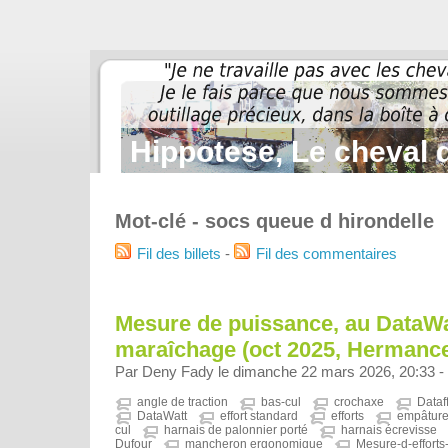
Hippotese, Le cheval d
Mot-clé - socs queue d hirondelle
Fil des billets
-
Fil des commentaires
Mesure de puissance, au DataWa
maraîchage (oct 2025, Hermance
Par Deny Fady le dimanche 22 mars 2026, 20:33 -
angle de traction
bas-cul
crochaxe
Dataf
DataWatt
effort standard
efforts
empâture
cul
harnais de palonnier porté
harnais écrevisse
Dufour
mancheron ergonomique
Mesure-d-efforts-