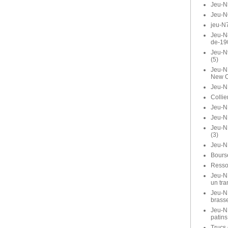
Jeu-N
Jeu-N
jeu-N7
Jeu-N8
de-19
Jeu-N
(5)
Jeu-N1
New O
Jeu-N
Collie
Jeu-N1
Jeu-N
Jeu-N
(3)
Jeu-N
Bours
Ressor
Jeu-N1
un tra
Jeu-N1
brasse
Jeu-N
patins
Trucs 