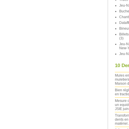
Jeu-N
Buche
Chant
Dataff
Bineu
Bille
(3)
Jeu-N2
New-Y
Jeu-N
10 Der
Mules en
muletiers
Maison d
Bien rég
en tracti
Mesure c
un equide
JSIE jui
Transfor
dents en
matériel..