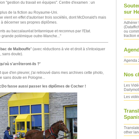
ion "gestion du travail en équipes". Centre d'examen : un
Soute
sur H
 plus de la fiction au Royaume-Uni.
 vient en effet d'autoriser trois sociétés, dont McDonald's mais
, à décerner ses propres diplômes.
Adhérer 
(Dataffic
nts au baccalauréat britannique et reconnus par l'Etat.
ou comma
traction e
e grande polémique outre-Manche..."
Agend
un bac de Malbouffe
" (avec réductions à vie et droit à s'intoxiquer
, sans doute).
Agenda 
qu'où s'arrêteront-ils ?
"
ôt que d'en pleurer, j'ai retrouvé dans mes archives cette photo,
Nos c
se sans doute en Pologne...
Les Vidé
cDo fasse aussi passer les diplômes de Cocher !
Dailymot
Les vidé
Transl
Spanis
Translate
other la