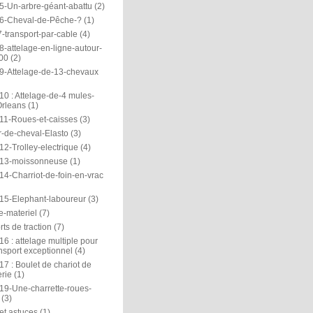
5-Un-arbre-géant-abattu
(2)
6-Cheval-de-Pêche-?
(1)
-transport-par-cable
(4)
-attelage-en-ligne-autour-
00
(2)
9-Attelage-de-13-chevaux
0 : Attelage-de-4 mules-
rleans
(1)
11-Roues-et-caisses
(3)
r-de-cheval-Elasto
(3)
2-Trolley-electrique
(4)
13-moissonneuse
(1)
14-Charriot-de-foin-en-vrac
15-Elephant-laboureur
(3)
e-materiel
(7)
ts de traction
(7)
6 : attelage multiple pour
nsport exceptionnel
(4)
7 : Boulet de chariot de
rie
(1)
19-Une-charrette-roues-
(3)
et astuces
(1)