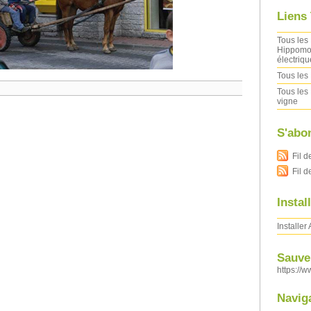
Liens
Tous les 
Hippomob
électriqu
Tous les 
Tous les 
vigne
S'abo
Fil d
Fil 
Instal
Installer
Sauver
https://w
Navig