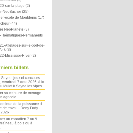
20-sur-la-plage
(2)
r-NeoBucher
(25)
ier-école de Montdenis
(17)
icheur
(44)
se NéoPlanète
(3)
ts-Thématiques-Permanents
1-Attelages-sur-le-port-de-
ork
(3)
22-Mississipi-River
(2)
niers billets
 Seyne, jeux et concours
, vendredi 7 aout 2026, à la
u Mulet à Seyne les Alpes
ler sa ceinture de menage
on agricole
ontinue de la puissance d-
 de travail - Deny Fady -
n 2026
mer un canadien 7 ou 9
 traîneau à bois ou à
.