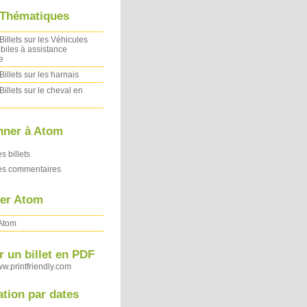
 Thématiques
Billets sur les Véhicules
iles à assistance
e
Billets sur les harnais
Billets sur le cheval en
nner à Atom
es billets
des commentaires
ler Atom
 Atom
 un billet en PDF
ww.printfriendly.com
ation par dates