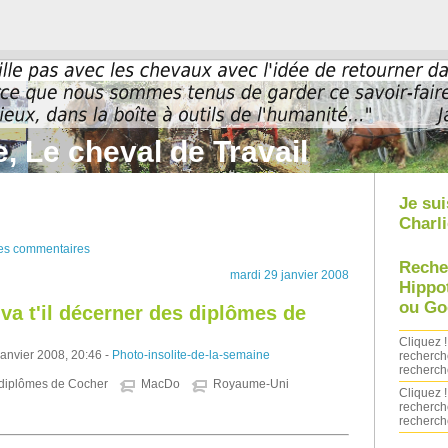
, Le cheval de Travail
Je sui
Charli
des commentaires
Reche
mardi 29 janvier 2008
Hippo
ou Go
va t'il décerner des diplômes de
Cliquez !
janvier 2008, 20:46 -
Photo-insolite-de-la-semaine
recherch
recherch
diplômes de Cocher
MacDo
Royaume-Uni
Cliquez !
recherch
recherch