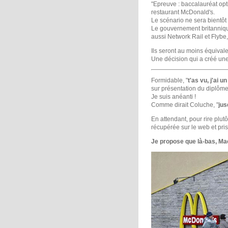
"Epreuve : baccalauréat opt
restaurant McDonald's.
Le scénario ne sera bientôt
Le gouvernement britannique
aussi Network Rail et Flybe
Ils seront au moins équivale
Une décision qui a créé un
Formidable, "
t'as vu, j'ai 
sur présentation du diplôme
Je suis anéanti !
Comme dirait Coluche, "
jus
En attendant, pour rire plut
récupérée sur le web et pri
Je propose que là-bas, Ma