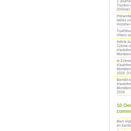
2 Journé
Traction
(Drôme) l
Présentat
tables ro
Homme-
TraitStiva
Villers 
Article 
22ème ch
d'autofo
Montdeni
le 22eme
d'autofo
Montdeni
2026. D'
Bientôt 
d'autofo
Montdeni
2026
10 De
comme
Bien rég
en tracti