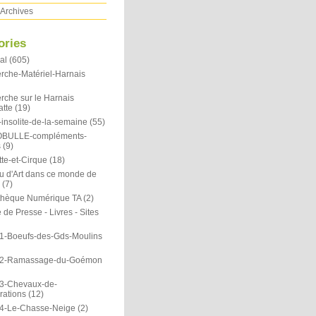
Archives
ories
al
(605)
rche-Matériel-Harnais
rche sur le Harnais
atte
(19)
insolite-de-la-semaine
(55)
OBULLE-compléments-
s
(9)
te-et-Cirque
(18)
u d'Art dans ce monde de
(7)
othèque Numérique TA
(2)
de Presse - Livres - Sites
1-Boeufs-des-Gds-Moulins
N2-Ramassage-du-Goémon
3-Chevaux-de-
rations
(12)
4-Le-Chasse-Neige
(2)