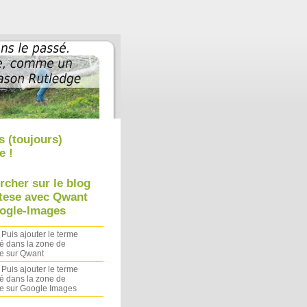
Aller au contenu
|
Aller au menu
|
Aller à la recherche
s (toujours)
e !
rcher sur le blog
tese avec Qwant
ogle-Images
 Puis ajouter le terme
é dans la zone de
e sur Qwant
 Puis ajouter le terme
é dans la zone de
e sur Google Images