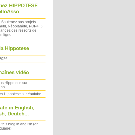
nez HIPPOTESE
elloAsso
! Soutenez nos projets
heur, Néoplanète, POP4...)
ndez des ressorts de
n ligne !
a Hippotese
2026
haînes vidéo
os Hippotese sur
ion
os Hippotese sur Youtube
ate in English,
h, Deutch...
 this blog in english (or
nguage)