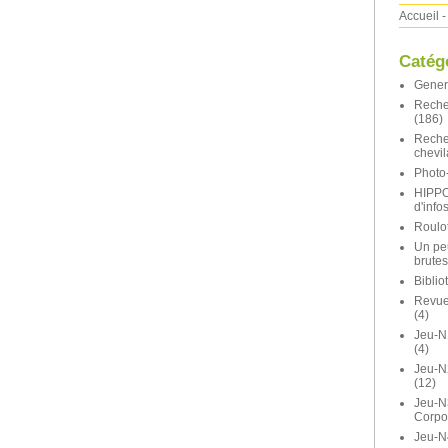
Accueil
-
Catég
Gener
Reche
(186)
Reche
chevil
Photo-
HIPP
d'info
Roulot
Un pe
brutes
Bibli
Revue 
(4)
Jeu-N
(4)
Jeu-
(12)
Jeu-N
Corpo
Jeu-N