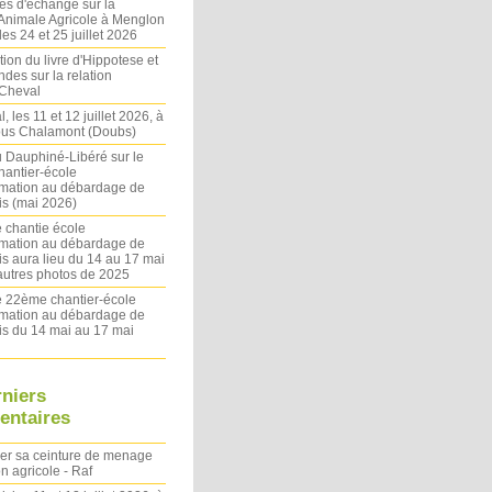
es d'échange sur la
 Animale Agricole à Menglon
es 24 et 25 juillet 2026
ion du livre d'Hippotese et
ndes sur la relation
Cheval
l, les 11 et 12 juillet 2026, à
sous Chalamont (Doubs)
du Dauphiné-Libéré sur le
antier-école
rmation au débardage de
s (mai 2026)
 chantie école
rmation au débardage de
s aura lieu du 14 au 17 mai
autres photos de 2025
le 22ème chantier-école
rmation au débardage de
s du 14 mai au 17 mai
rniers
ntaires
ler sa ceinture de menage
on agricole - Raf