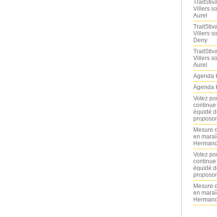
TraitStiva
Villers 
Aurel
TraitStiva
Villers 
Deny
TraitStiva
Villers 
Aurel
Agenda 
Agenda 
Votez po
continue
équidé d
proposon
Mesure d
en maraî
Hermance
Votez po
continue
équidé d
proposon
Mesure d
en maraî
Hermance