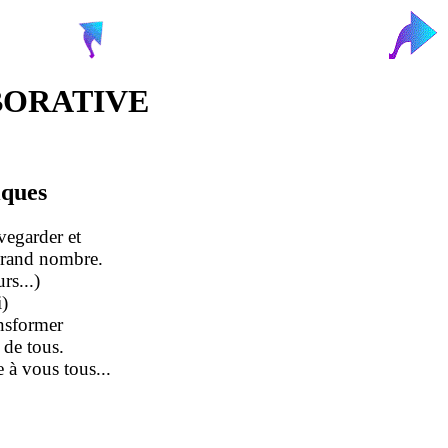
BORATIVE
iques
vegarder et
 grand nombre.
rs...)
)
ansformer
n de tous.
 à vous tous...