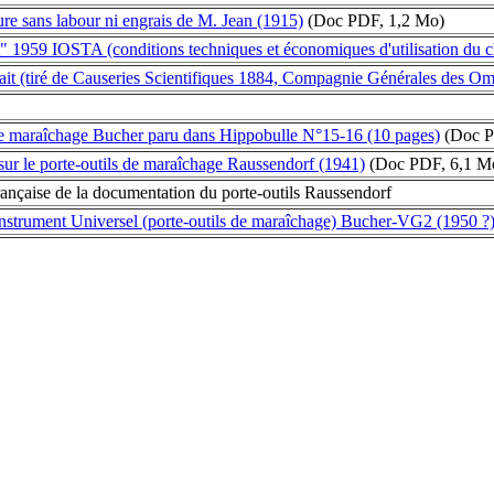
e sans labour ni engrais de M. Jean (1915)
(Doc PDF, 1,2 Mo)
t" 1959 IOSTA (conditions techniques et économiques d'utilisation du ch
rait (tiré de Causeries Scientifiques 1884, Compagnie Générales des O
 de maraîchage Bucher paru dans Hippobulle N°15-16 (10 pages)
(Doc P
r le porte-outils de maraîchage Raussendorf (1941)
(Doc PDF, 6,1 M
rançaise de la documentation du porte-outils Raussendorf
Instrument Universel (porte-outils de maraîchage) Bucher-VG2 (1950 ?